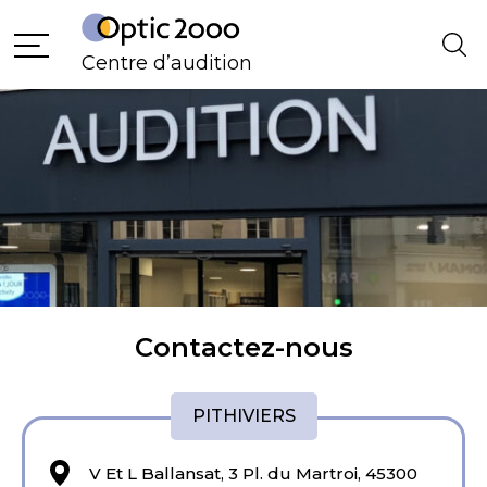
Aller
Main
au
Centre d’audition
Menu
contenu
Contactez-nous
PITHIVIERS
V Et L Ballansat, 3 Pl. du Martroi, 45300