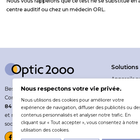
Nous vous rappelons que ce test ne se substitue en a
centre auditif ou chez un médecin ORL.
Solutions
Appareils au
Protections
Nous respectons votre vie privée.
Besoin d’aide ?
Accessoires
Contactez nous au
02 38 30 04
Nous utilisons des cookies pour améliorer votre
Entretien
84
ou via
le formulaire de contact
expérience de navigation, diffuser des publicités ou de
Paiement
et retrouvez nous sur les réseaux
contenus personnalisés et analyser notre trafic. En
cliquant sur « Tout accepter », vous consentez à notre
sociaux
utilisation des cookies.