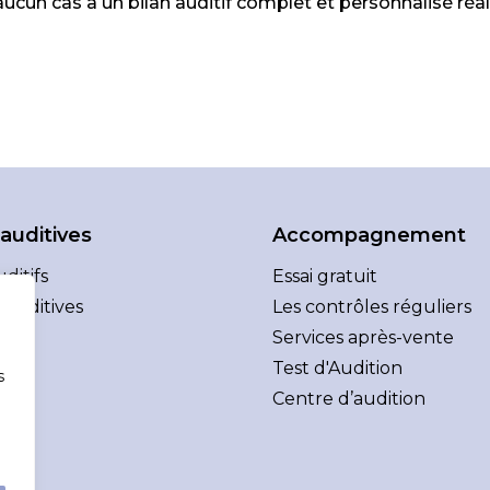
ucun cas à un bilan auditif complet et personnalisé réa
 auditives
Accompagnement
ditifs
Essai gratuit
 auditives
Les contrôles réguliers
Services après-vente
Test d'Audition
s
Centre d’audition